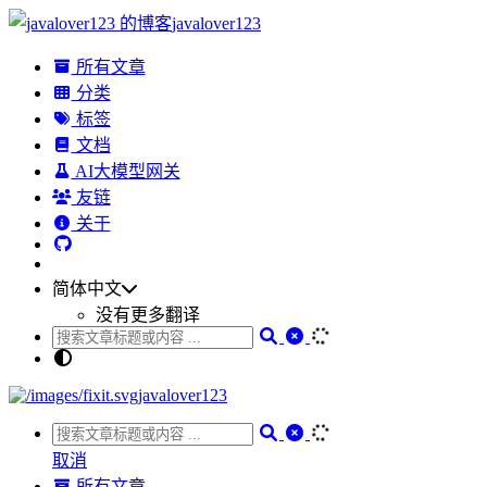
javalover123
所有文章
分类
标签
文档
AI大模型网关
友链
关于
简体中文
没有更多翻译
javalover123
取消
所有文章