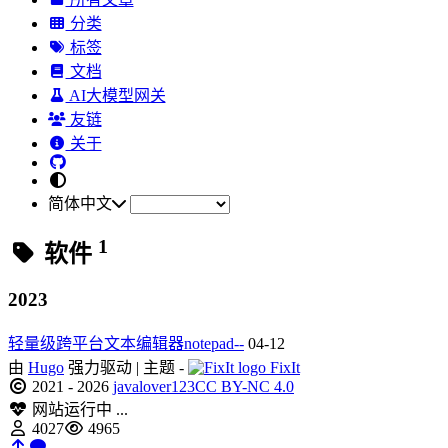
分类
标签
文档
AI大模型网关
友链
关于
简体中文
1
软件
2023
轻量级跨平台文本编辑器notepad--
04-12
由
Hugo
强力驱动 | 主题 -
FixIt
2021 - 2026
javalover123
CC BY-NC 4.0
网站运行中 ...
4027
4965